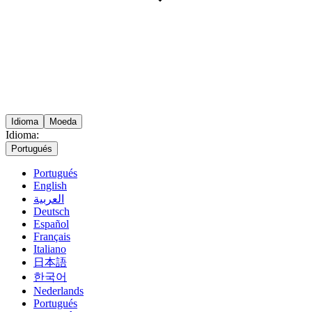
Idioma
Moeda
Idioma:
Portugués
Portugués
English
العربية
Deutsch
Español
Français
Italiano
日本語
한국어
Nederlands
Portugués