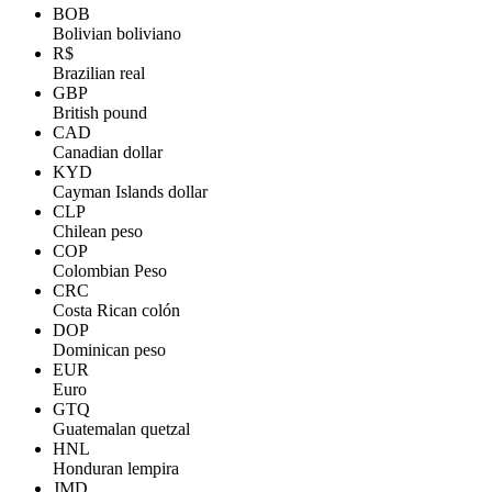
BOB
Bolivian boliviano
R$
Brazilian real
GBP
British pound
CAD
Canadian dollar
KYD
Cayman Islands dollar
CLP
Chilean peso
COP
Colombian Peso
CRC
Costa Rican colón
DOP
Dominican peso
EUR
Euro
GTQ
Guatemalan quetzal
HNL
Honduran lempira
JMD