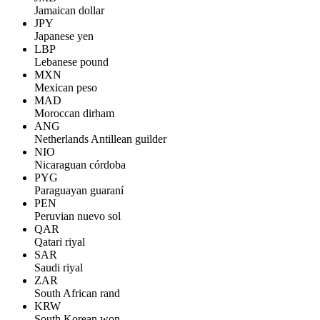
Jamaican dollar
JPY
Japanese yen
LBP
Lebanese pound
MXN
Mexican peso
MAD
Moroccan dirham
ANG
Netherlands Antillean guilder
NIO
Nicaraguan córdoba
PYG
Paraguayan guaraní
PEN
Peruvian nuevo sol
QAR
Qatari riyal
SAR
Saudi riyal
ZAR
South African rand
KRW
South Korean won