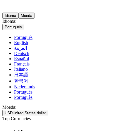
Idioma
Moeda
Idioma:
Portugués
Portugués
English
العربية
Deutsch
Español
Français
Italiano
日本語
한국어
Nederlands
Portugués
Português
Moeda:
USD
United States dollar
Top Currencies