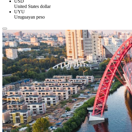
USD
United States dollar
UYU
Uruguayan peso