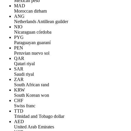
Mexican peso
MAD
Moroccan dirham
ANG
Netherlands Antillean guilder
NIO
Nicaraguan córdoba
PYG
Paraguayan guaraní
PEN
Peruvian nuevo sol
QAR
Qatari riyal
SAR
Saudi riyal
ZAR
South African rand
KRW
South Korean won
CHF
Swiss franc
TTD
Trinidad and Tobago dollar
AED
United Arab Emirates