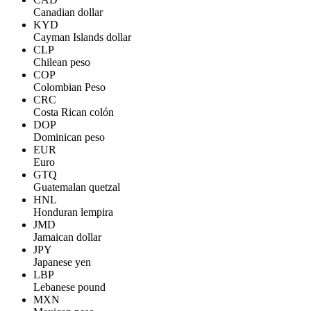
Canadian dollar
KYD
Cayman Islands dollar
CLP
Chilean peso
COP
Colombian Peso
CRC
Costa Rican colón
DOP
Dominican peso
EUR
Euro
GTQ
Guatemalan quetzal
HNL
Honduran lempira
JMD
Jamaican dollar
JPY
Japanese yen
LBP
Lebanese pound
MXN