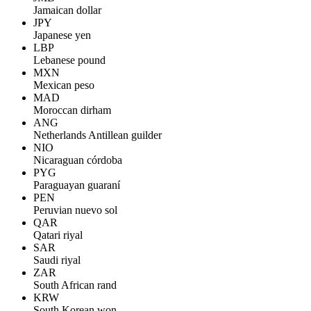
Jamaican dollar
JPY
Japanese yen
LBP
Lebanese pound
MXN
Mexican peso
MAD
Moroccan dirham
ANG
Netherlands Antillean guilder
NIO
Nicaraguan córdoba
PYG
Paraguayan guaraní
PEN
Peruvian nuevo sol
QAR
Qatari riyal
SAR
Saudi riyal
ZAR
South African rand
KRW
South Korean won