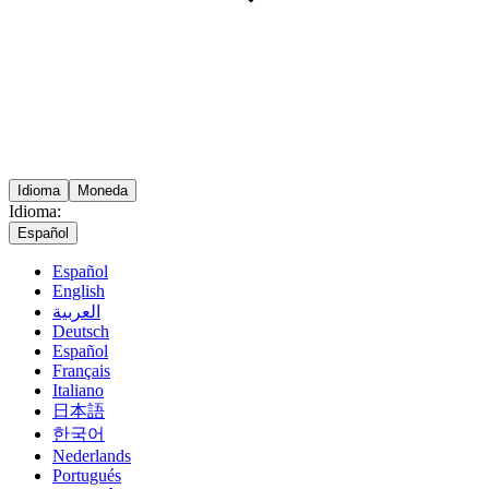
Idioma
Moneda
Idioma:
Español
Español
English
العربية
Deutsch
Español
Français
Italiano
日本語
한국어
Nederlands
Portugués