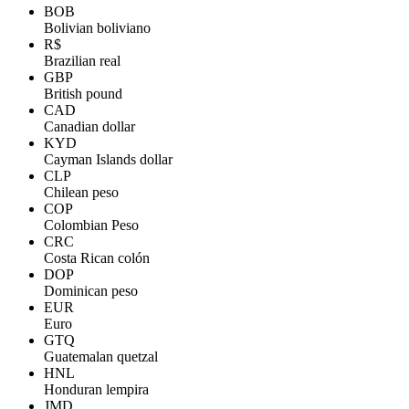
BOB
Bolivian boliviano
R$
Brazilian real
GBP
British pound
CAD
Canadian dollar
KYD
Cayman Islands dollar
CLP
Chilean peso
COP
Colombian Peso
CRC
Costa Rican colón
DOP
Dominican peso
EUR
Euro
GTQ
Guatemalan quetzal
HNL
Honduran lempira
JMD